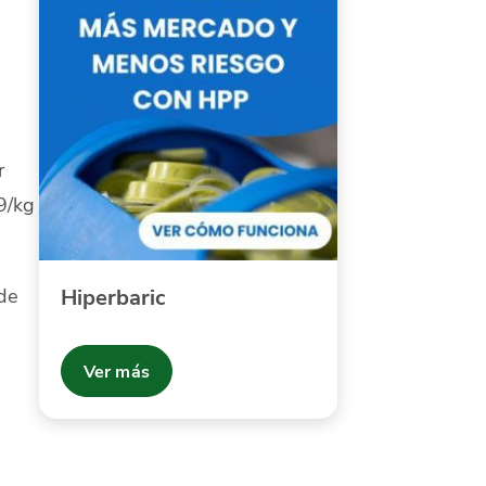
r
9/kg
 de
Hiperbaric
Ver más