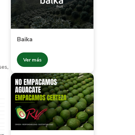
Baika
Ver más
ses,