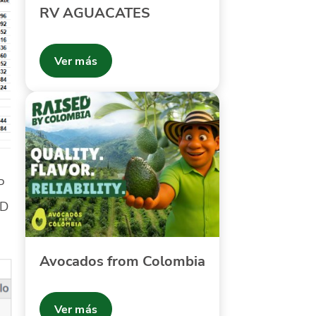
RV AGUACATES
Ver más
P
SD
Avocados from Colombia
Ver más