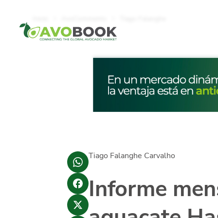
Click acá para ir directamente al contenido
Inicio
AvoComments
Tiago Falanghe
Tiago Falanghe Carvalho
Informe men
aguacate Has