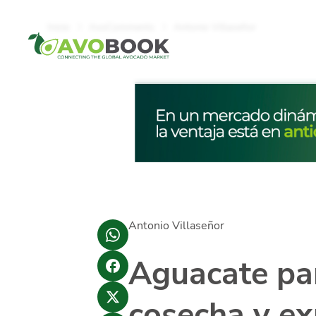
Click acá para ir directamente al contenido
Inicio
AvoComments
Antonio Villaseñor
Antonio Villaseñor
Aguacate pa
cosecha y ex