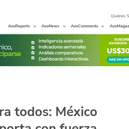
Quiénes 
AvoReports
AvoNews
AvoComments
AvoMagaz
ra todos: México
porta con fuerza