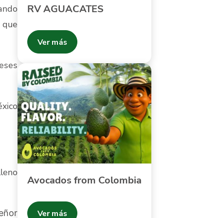
RV AGUACATES
iando
 que
Ver más
meses
éxico
lleno
Avocados from Colombia
señor
Ver más