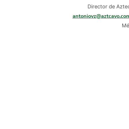
D
irector de Azt
antoniovz@aztcavo.co
Mé