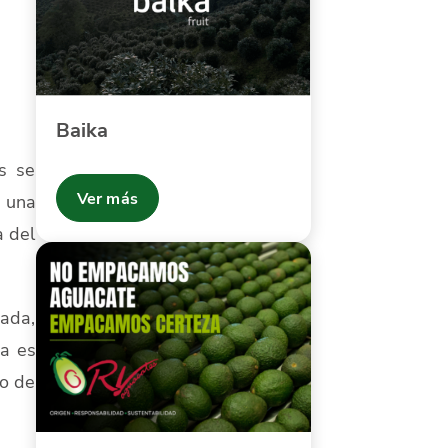
Baika
s se
Ver más
 una
a del
sada,
ha es
ro de