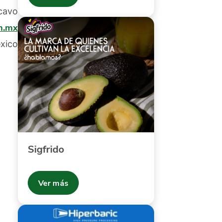
ecavo
m.mx
xico
Sigfrido
Ver más