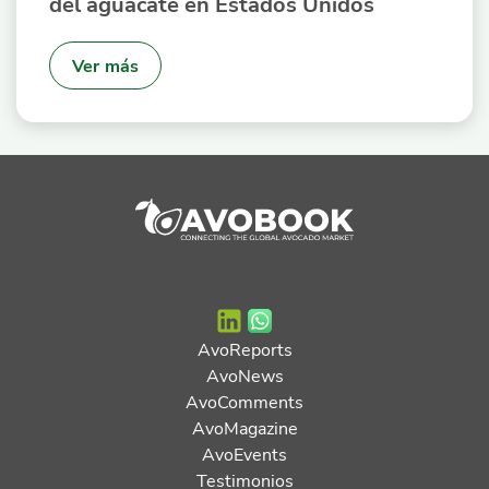
del aguacate en Estados Unidos
Ver más
AvoReports
AvoNews
AvoComments
AvoMagazine
AvoEvents
Testimonios