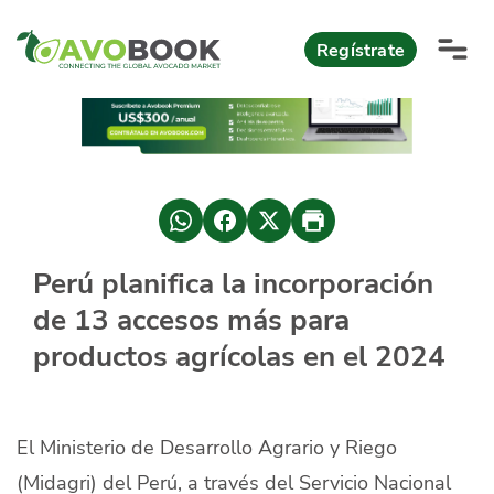
Click acá para ir directamente al contenido
Regístrate
AvoReports
AvoNews
México apuesta por mercados consolidados de exportación
Mercado europeo del aguacate durante el primer semestre 2026
México lidera oferta mundial de aguacate Hass con Michoacán
Perú planifica la incorporación
AvoComments
de 13 accesos más para
Los calibres babies y medianos están de moda en Europa
México gana terreno: 66% del mercado de EEUU
AvoMagazine
productos agrícolas en el 2024
AvoEvents
El Ministerio de Desarrollo Agrario y Riego
Iniciar Sesión
(Midagri) del Perú, a través del Servicio Nacional