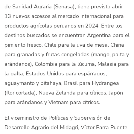
de Sanidad Agraria (Senasa), tiene previsto abrir
Quiénes Somos
13 nuevos accesos al mercado internacional para
Productores
productos agrícolas peruanos en 2024. Entre los
Mercados
destinos buscados se encuentran Argentina para el
pimiento fresco, Chile para la uva de mesa, China
Contacto
para granadas y frutas congeladas (mango, palta y
arándanos), Colombia para la lúcuma, Malasia para
la palta, Estados Unidos para espárragos,
aguaymanto y pitahaya, Brasil para Hydrangea
modo claro
Español
(flor cortada), Nueva Zelanda para cítricos, Japón
para arándanos y Vietnam para cítricos.
El viceministro de Políticas y Supervisión de
Desarrollo Agrario del Midagri, Víctor Parra Puente,