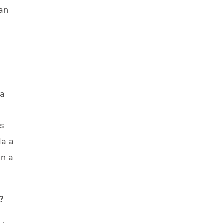
ían
ia
os
da a
an a
?