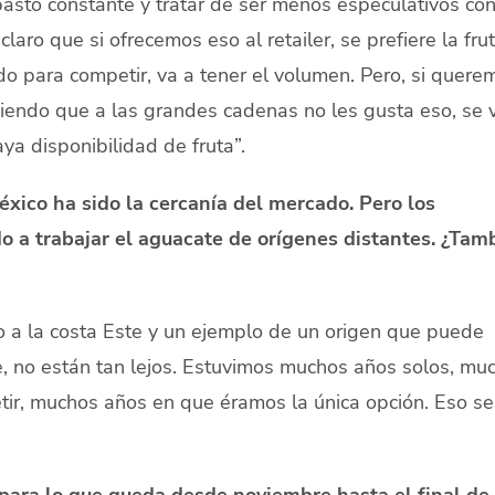
basto constante y tratar de ser menos especulativos con
aro que si ofrecemos eso al retailer, se prefiere la fru
o para competir, va a tener el volumen. Pero, si quere
biendo que a las grandes cadenas no les gusta eso, se 
aya disponibilidad de fruta”.
xico ha sido la cercanía del mercado. Pero los
 a trabajar el aguacate de orígenes distantes. ¿Tam
o a la costa Este y un ejemplo de un origen que puede
, no están tan lejos. Estuvimos muchos años solos, mu
r, muchos años en que éramos la única opción. Eso se
para lo que queda desde noviembre hasta el final de 