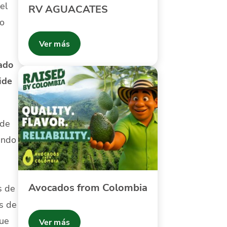
el
RV AGUACATES
do
Ver más
ado
ide
nde
endo
Avocados from Colombia
s de
s de
que
Ver más