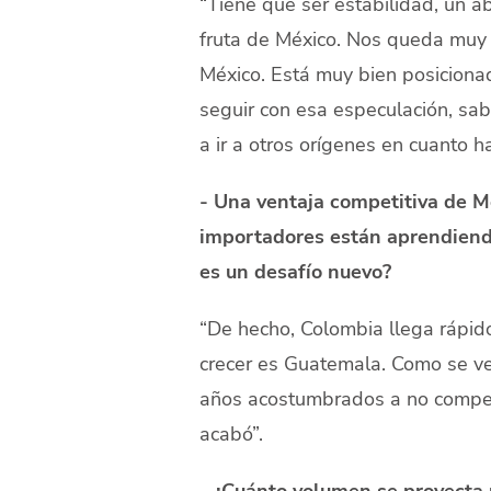
“Tiene que ser estabilidad, un a
fruta de México. Nos queda muy cl
México. Está muy bien posicionad
seguir con esa especulación, sa
a ir a otros orígenes en cuanto h
- Una ventaja competitiva de Mé
importadores están aprendiendo
es un desafío nuevo?
“De hecho, Colombia llega rápid
crecer es Guatemala. Como se ve
años acostumbrados a no competi
acabó”.
- ¿Cuánto volumen se proyecta 