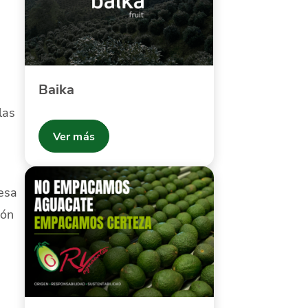
Baika
las
Ver más
esa
ión