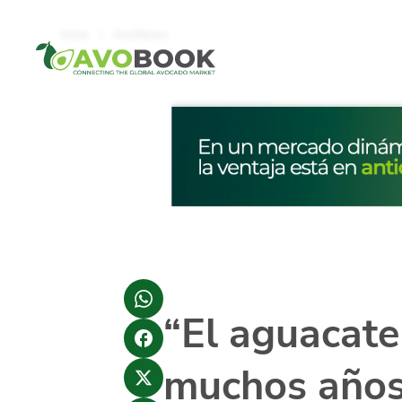
Click acá para ir directamente al contenido
Inicio
AvoNews
“El aguacate
muchos años