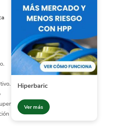
ca
o.
tivo.
Hiperbaric
o
uper
Ver más
ción