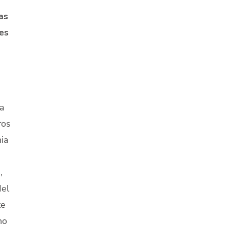
as
es
a
ros
ia
,
del
te
ho