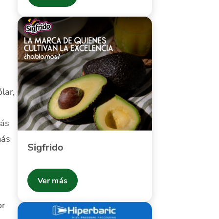
lar,
más
más
Sigfrido
Ver más
or