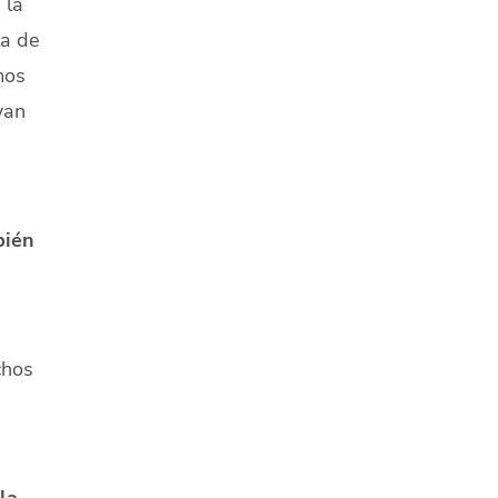
 la
ta de
mos
van
bién
chos
la