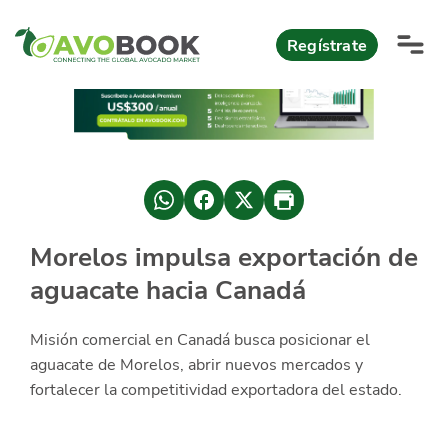
Click acá para ir directamente al contenido
Regístrate
AvoReports
AvoNews
México apuesta por mercados consolidados de exportación
Mercado europeo del aguacate durante el primer semestre 2026
México lidera oferta mundial de aguacate Hass con Michoacán
Morelos impulsa exportación de
AvoComments
aguacate hacia Canadá
Los calibres babies y medianos están de moda en Europa
México gana terreno: 66% del mercado de EEUU
AvoMagazine
Misión comercial en Canadá busca posicionar el
AvoEvents
aguacate de Morelos, abrir nuevos mercados y
fortalecer la competitividad exportadora del estado.
Iniciar Sesión