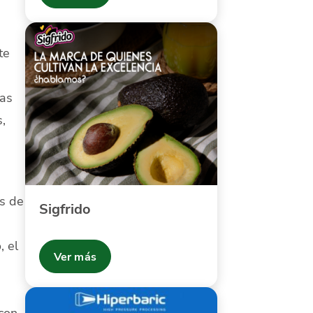
te
das
,
s de
Sigfrido
, el
Ver más
con