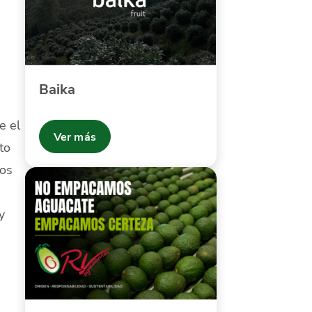
Baika
e el
Ver más
to
dos
y