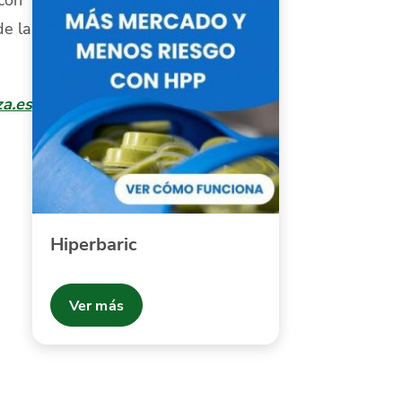
de la
za.es
Hiperbaric
Ver más