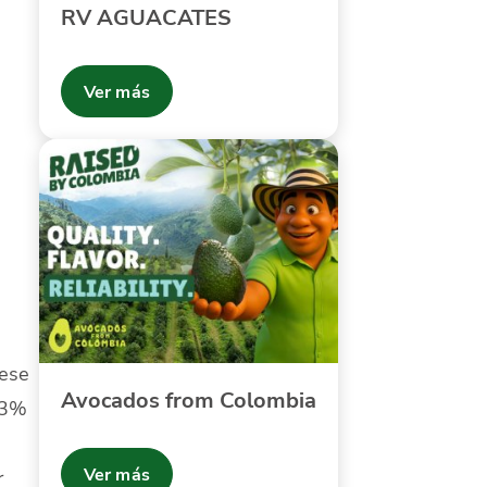
RV AGUACATES
Ver más
 ese
Avocados from Colombia
43%
Ver más
r