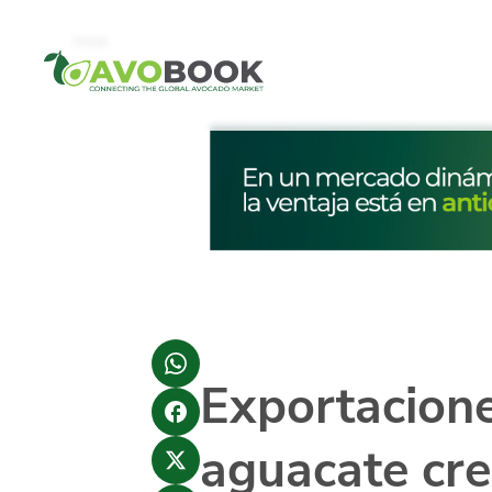
Click acá para ir directamente al contenido
Inicio
Exportacion
aguacate cr