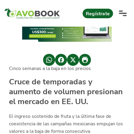
Click acá para ir directamente al contenido
Regístrate
AvoReports
AvoNews
Cinco semanas a la baja en los precios
México apuesta por mercados consolidados de exportación
Mercado europeo del aguacate durante el primer semestre 2026
México lidera oferta mundial de aguacate Hass con Michoacán
AvoComments
Cruce de temporadas y
Los calibres babies y medianos están de moda en Europa
México gana terreno: 66% del mercado de EEUU
aumento de volumen presionan
AvoMagazine
el mercado en EE. UU.
AvoEvents
El ingreso sostenido de fruta y la última fase de
Iniciar Sesión
coexistencia de las campañas mexicanas empujan los
valores a la baja de forma consecutiva.