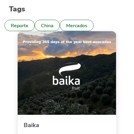
Tags
Reporte
China
Mercados
Baika