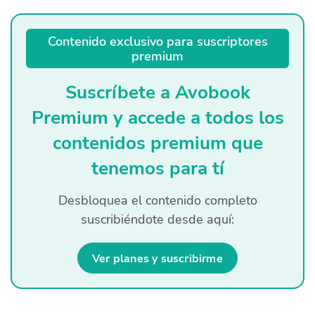
Quiénes Somos
Contenido exclusivo para suscriptores
Productores
premium
Mercados
Suscríbete a Avobook
Contacto
Premium y accede a todos los
contenidos premium que
tenemos para tí
Desbloquea el contenido completo
modo claro
Español
suscribiéndote desde aquí:
Ver planes y suscribirme