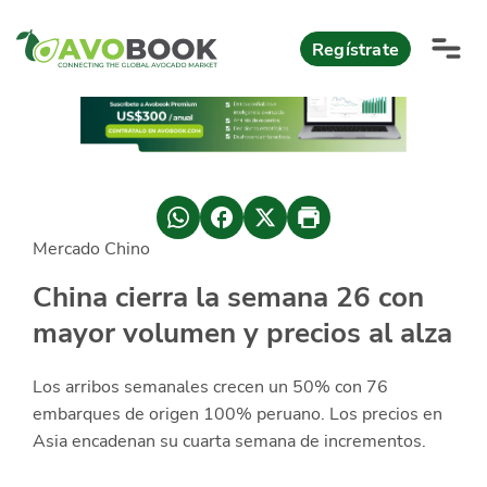
Click acá para ir directamente al contenido
Regístrate
AvoReports
AvoNews
Mercado Chino
México apuesta por mercados consolidados de exportación
Mercado europeo del aguacate durante el primer semestre 2026
México lidera oferta mundial de aguacate Hass con Michoacán
AvoComments
China cierra la semana 26 con
Los calibres babies y medianos están de moda en Europa
México gana terreno: 66% del mercado de EEUU
mayor volumen y precios al alza
AvoMagazine
AvoEvents
Los arribos semanales crecen un 50% con 76
embarques de origen 100% peruano. Los precios en
Asia encadenan su cuarta semana de incrementos.
Iniciar Sesión