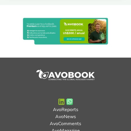
AvoReports
AvoNews
AvoComments
AvoMagazine