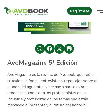
Click acá para ir directamente al contenido
Regístrate
AvoReports
AvoNews
México apuesta por mercados consolidados de exportación
Mercado europeo del aguacate durante el primer semestre 2026
México lidera oferta mundial de aguacate Hass con Michoacán
AvoMagazine 5ª Edición
AvoComments
Los calibres babies y medianos están de moda en Europa
México gana terreno: 66% del mercado de EEUU
AvoMagazine
AvoMagazine es la revista de Avobook, que reúne
artículos de fondo, entrevistas y reportajes sobre el
AvoEvents
mundo del aguacate. Un espacio para explorar
tendencias, conocer a los protagonistas de la
industria y profundizar en los temas que están
Iniciar Sesión
marcando el presente y el futuro del negocio.