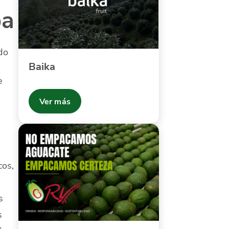
pa
do
Baika
e
Ver más
cos,
a
s
s