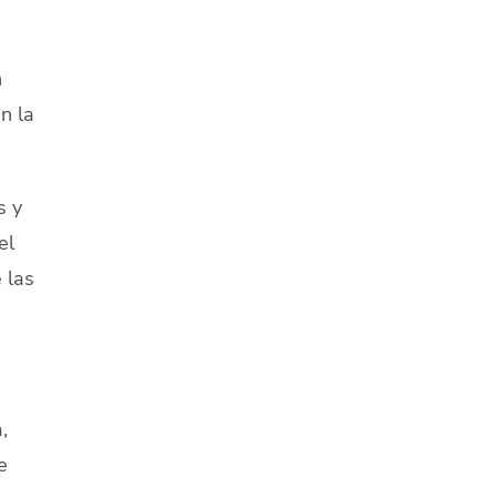
n
n la
s y
el
 las
,
e