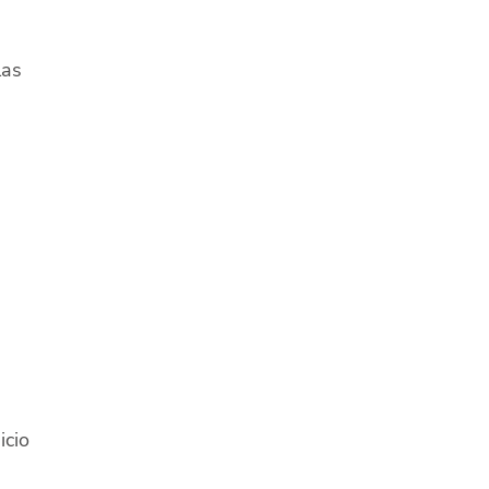
las
icio