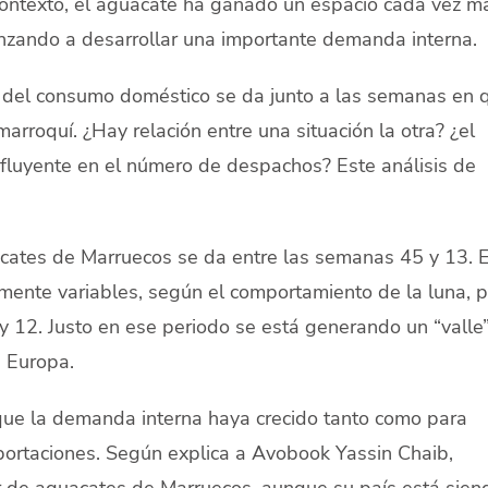
 contexto, el aguacate ha ganado un espacio cada vez m
enzando a desarrollar una importante demanda interna.
 del consumo doméstico se da junto a las semanas en 
rroquí. ¿Hay relación entre una situación la otra? ¿el
nfluyente en el número de despachos? Este análisis de
ates de Marruecos se da entre las semanas 45 y 13. E
mente variables, según el comportamiento de la luna, 
y 12. Justo en ese periodo se está generando un “valle
a Europa.
 que la demanda interna haya crecido tanto como para
portaciones. Según explica a Avobook Yassin Chaib,
 de aguacates de Marruecos, aunque su país está sien