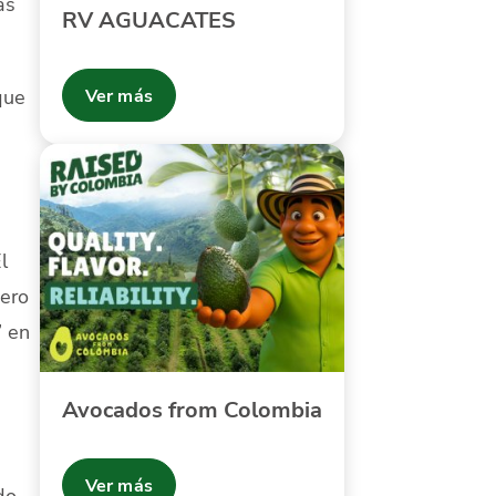
ás
RV AGUACATES
que
Ver más
l
pero
” en
Avocados from Colombia
Ver más
do