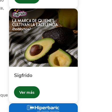
e,
Sigfrido
Ver más
 que