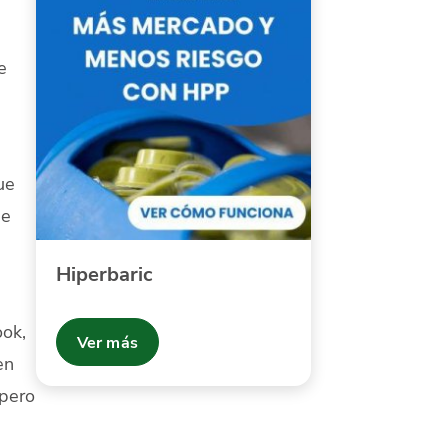
e
ue
de
Hiperbaric
ook,
Ver más
en
 pero