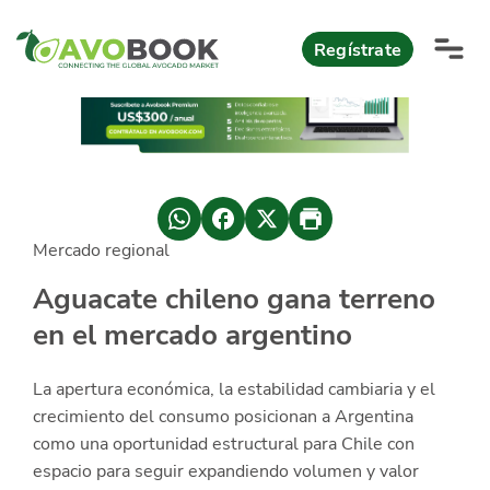
Click acá para ir directamente al contenido
Regístrate
AvoReports
AvoNews
Mercado regional
México apuesta por mercados consolidados de exportación
Mercado europeo del aguacate durante el primer semestre 2026
México lidera oferta mundial de aguacate Hass con Michoacán
AvoComments
Aguacate chileno gana terreno
Los calibres babies y medianos están de moda en Europa
México gana terreno: 66% del mercado de EEUU
en el mercado argentino
AvoMagazine
AvoEvents
La apertura económica, la estabilidad cambiaria y el
crecimiento del consumo posicionan a Argentina
como una oportunidad estructural para Chile con
Iniciar Sesión
espacio para seguir expandiendo volumen y valor